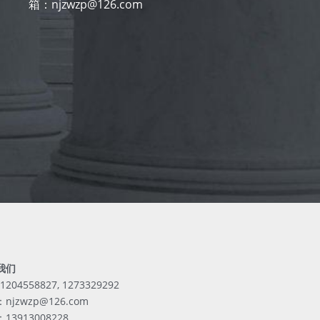
箱：njzwzp@
126.com
我们
 1204558827, 1273329292
njzwzp@126.com
13913008228